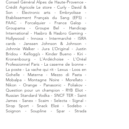
Conseil Général Alpes de Haute-Provence -
Crédit Agricole Le store - Curly - David &
Son - Electronic arts - Embryolisse -
Etablissement Français du Sang (EFS) -
FAAC - Forcalquier - France Galop -
Groupama - Groupe Bel - Handicap
International - Hasbro & Hasbro Gaming -
Hollywood - Innoxa - Intermarché - ​​ISRA
cards - Janssen Johnson & Johnson -
Johnnie Walker - Jura L’Original - Justin
Bridou - Kellogg’s - Kinder Bueno - Kiri -
Kronenbourg - L'Ardéchoise - L'Oréal
Professionnel Paris - La caserne de bonne -
La poste - La vache qui rit - Lexus - Loos en
Gohelle - Materne - Mezzo di Pasta -
Mobalpa ​- Montagne Noire - Morellato -
Nikon - Orange - Panasonic - Poliakov -
Question pour un champion - RYB Eliot -
Russian Standard Vodka - SNCF TER - Saint
James - Sanex - Scaim - Selecta - Signal -
Sirop Sport - Snack Elizé - Sodebo -
Soignon - Soupline - Spar - Strada
Marketing - Transdev - Tropico - Vico - Ville
d’Echirolles - Ville de Meylan - Vulli - William
Saurin - Whaou!​